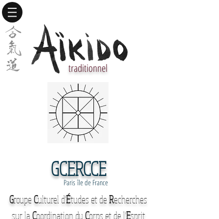
traditionnel
GCERCCE
Paris île de France
G
roupe
C
ulturel d'
É
tudes et de
R
echerches
sur la
C
oordination du
C
orps et de l'
E
sprit