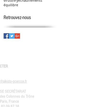
virus
Évry
échauffements
équilibre
Retrouvez-nous
CTER
@aikido-gcercce.fr
SE SECRÉTARIAT
 des Colonnes du Trône
Paris, France
1 82 09 87 38