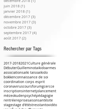
décembre 2018
(1)
1 post
juin 2018
(1)
1 post
janvier 2018
(1)
1 post
décembre 2017
(3)
3 posts
novembre 2017
(3)
3 posts
octobre 2017
(3)
3 posts
septembre 2017
(4)
4 posts
août 2017
(2)
2 posts
Rechercher par Tags
2017-2018
2021
Culture générale
Débuter
Guilleminot
aikido
armes
associations
aïki taïso
aïkido
bokken
connaissance de soi
coordination corps esprit
coronavirus
cours
forum
gcercce
inscriptions
internet
jo
lancement
mèze
okuden
psyché
pédagogie
rentrée
reprise
saison
santé
site
stage
stage d'été
stress
tanto
vidéo