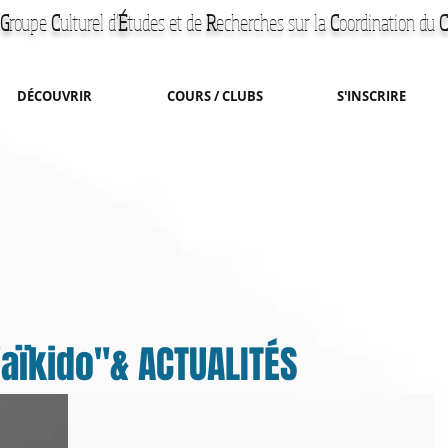
G
roupe
C
ulturel d'
É
tudes et de
R
echerches
sur la
C
oordination du
C
DÉCOUVRIR
COURS / CLUBS
S'INSCRIRE
'aïkido"& ACTUALITÉS