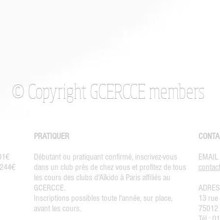
© Copyright GCERCCE members
PRATIQUER
CONTA
301€
Débutant ou pratiquant confirmé, inscrivez-vous
EMAIL
: 244€
dans
un club près de chez vous
et profitez de tous
contact
les cours des
clubs d'Aïkido à Paris affiliés au
GCERCCE
.
ADRES
Inscriptions
possibles toute l'année, sur place,
13 rue
avant les cours.
75012 
Tél : 0