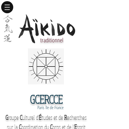
traditionnel
GCERCCE
Paris île de France
G
roupe
C
ulturel d'
É
tudes et de
R
echerches
sur la
C
oordination du
C
orps et de l'
E
sprit