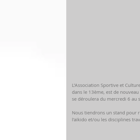
L’Association Sportive et Cultur
dans le 13ème, est de nouveau 
se déroulera du mercredi 6 au 
Nous tiendrons un stand pour re
l'aïkido et/ou les disciplines tra