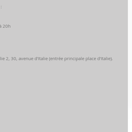
:
 à 20h
e 2, 30, avenue d'Italie (entrée principale place d'Italie).