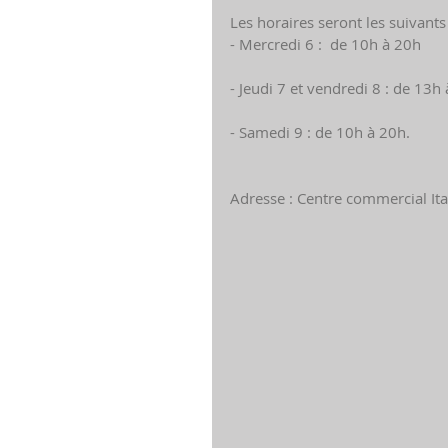
Les horaires seront les suivants 
- Mercredi 6 :  de 10h à 20h
- Jeudi 7 et vendredi 8 : de 13h
- Samedi 9 : de 10h à 20h.
Adresse : Centre commercial Itali