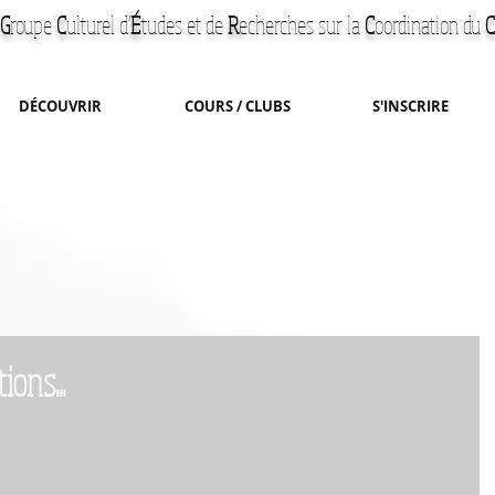
G
roupe
C
ulturel d'
É
tudes et de
R
echerches
sur la
C
oordination du
C
DÉCOUVRIR
COURS / CLUBS
S'INSCRIRE
ons...