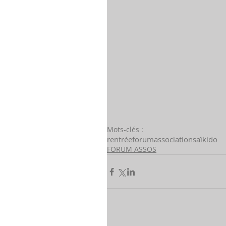
Mots-clés :
rentrée
forum
associations
aïkido
FORUM ASSOS