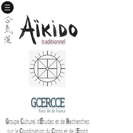
traditionnel
GCERCCE
Paris île de France
G
roupe
C
ulturel d'
É
tudes et de
R
echerches
sur la
C
oordination du
C
orps et de l'
E
sprit