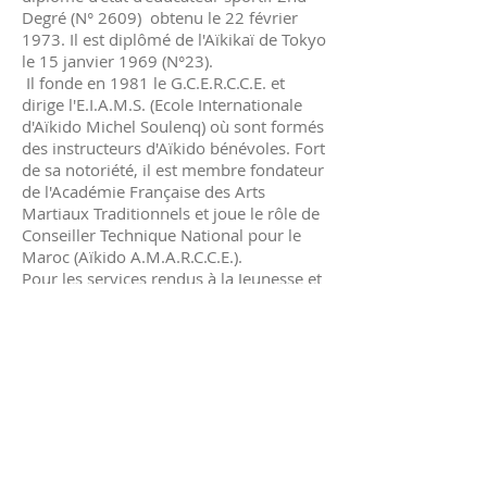
Degré (N° 2609) obtenu le 22 février
1973. Il est diplômé de l'Aïkikaï de Tokyo
le 15 janvier 1969 (N°23).
Il fonde en 1981 le G.C.E.R.C.C.E. et
dirige l'E.I.A.M.S. (Ecole Internationale
d'Aïkido Michel Soulenq) où sont formés
des instructeurs d'Aïkido bénévoles. Fort
de sa notoriété, il est membre fondateur
de l'Académie Française des Arts
Martiaux Traditionnels et joue le rôle de
Conseiller Technique National pour le
Maroc (Aïkido A.M.A.R.C.C.E.).
Pour les services rendus à la Jeunesse et
aux Sports, Maître Michel Soulenq a
reçu diverses distinctions :
Médaille de Bronze du Ministère des
Sports Allemand en décembre 2005,
Médaille d'or du Ministère Jeunesse et
Sports français le 1 janvier 2003,
Médaille de la ville de Paris échelon
Vermeil le 7 décembre 2008,
Palmes d'Or du Bénévolat le 14 juillet