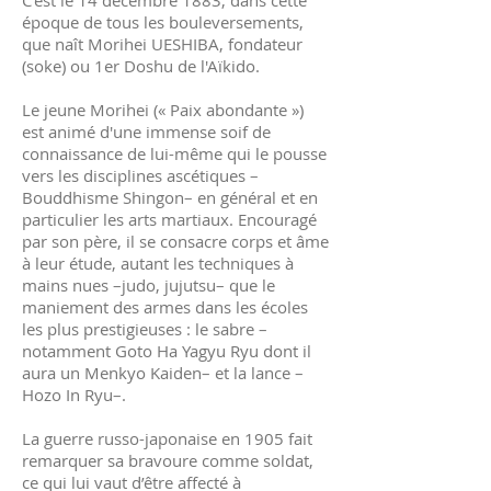
C'est le 14 décembre 1883, dans cette
époque de tous les bouleversements,
que naît Morihei UESHIBA, fondateur
(soke) ou 1er Doshu de l'Aïkido.
Le jeune Morihei (« Paix abondante »)
est animé d'une immense soif de
connaissance de lui-même qui le pousse
vers les disciplines ascétiques –
Bouddhisme Shingon– en général et en
particulier les arts martiaux. Encouragé
par son père, il se consacre corps et âme
à leur étude, autant les techniques à
mains nues –judo, jujutsu– que le
maniement des armes dans les écoles
les plus prestigieuses : le sabre –
notamment Goto Ha Yagyu Ryu dont il
aura un Menkyo Kaiden– et la lance –
Hozo In Ryu–.
La guerre russo-japonaise en 1905 fait
remarquer sa bravoure comme soldat,
ce qui lui vaut d’être affecté à