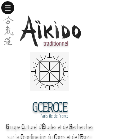
traditionnel
GCERCCE
Paris île de France
G
roupe
C
ulturel d'
É
tudes et de
R
echerches
sur la
C
oordination du
C
orps et de l'
E
sprit