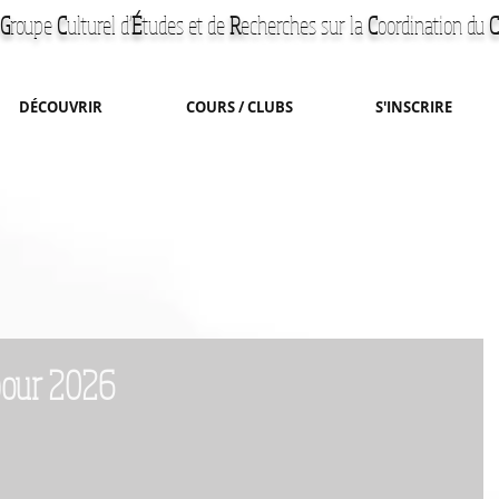
G
roupe
C
ulturel d'
É
tudes et de
R
echerches
sur la
C
oordination du
C
DÉCOUVRIR
COURS / CLUBS
S'INSCRIRE
pour 2026