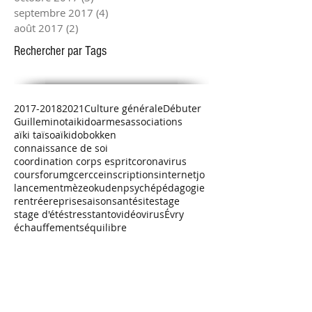
septembre 2017
(4)
4 posts
août 2017
(2)
2 posts
Rechercher par Tags
2017-2018
2021
Culture générale
Débuter
Guilleminot
aikido
armes
associations
aïki taïso
aïkido
bokken
connaissance de soi
coordination corps esprit
coronavirus
cours
forum
gcercce
inscriptions
internet
jo
lancement
mèze
okuden
psyché
pédagogie
rentrée
reprise
saison
santé
site
stage
stage d'été
stress
tanto
vidéo
virus
Évry
échauffements
équilibre