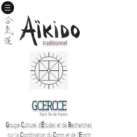
traditionnel
GCERCCE
Paris île de France
G
roupe
C
ulturel d'
É
tudes et de
R
echerches
sur la
C
oordination du
C
orps et de l'
E
sprit