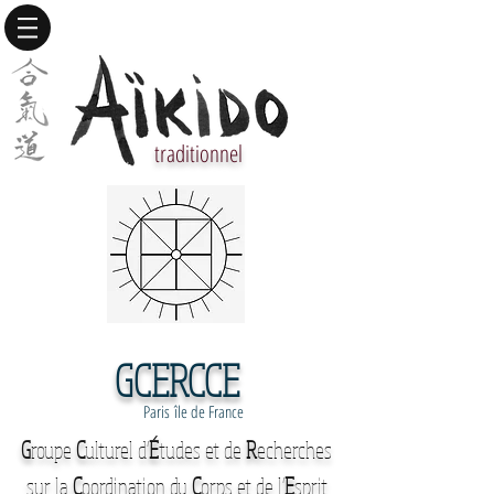
traditionnel
GCERCCE
Paris île de France
G
roupe
C
ulturel d'
É
tudes et de
R
echerches
sur la
C
oordination du
C
orps et de l'
E
sprit