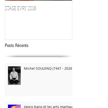
STAGE EVRY 2018
STAGE D'ARMES le 1
Posts Récents
Michel SOULENQ (1947 - 2026)