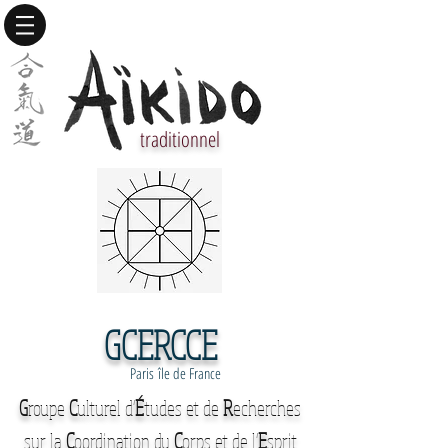
traditionnel
GCERCCE
Paris île de France
G
roupe
C
ulturel d'
É
tudes et de
R
echerches
sur la
C
oordination du
C
orps et de l'
E
sprit