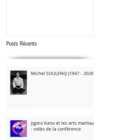
STAGE EVRY 2018
STAGE D'ARMES le 1
Posts Récents
Michel SOULENQ (1947 - 2026)
Jigoro Kano et les arts martiaux