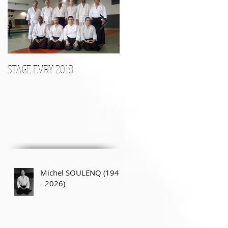
Posts Récents
STAGE EVRY 2018
STAGE D'ARMES le 17 Décembr
le
Michel SOULENQ (1947
- 2026)