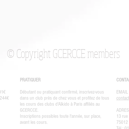
© Copyright GCERCCE members
PRATIQUER
CONTA
301€
Débutant ou pratiquant confirmé, inscrivez-vous
EMAIL
: 244€
dans
un club près de chez vous
et profitez de tous
contact
les cours des
clubs d'Aïkido à Paris affiliés au
GCERCCE
.
ADRES
Inscriptions
possibles toute l'année, sur place,
13 rue
avant les cours.
75012 
Tél : 0