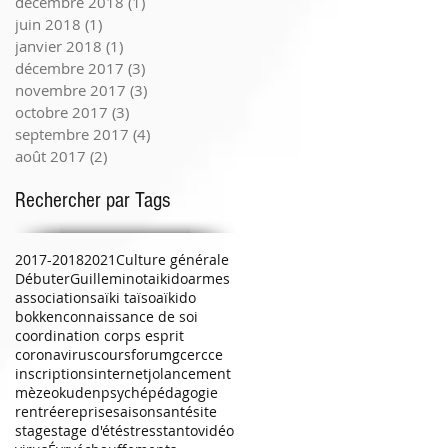
décembre 2018
(1)
1 post
juin 2018
(1)
1 post
janvier 2018
(1)
1 post
décembre 2017
(3)
3 posts
novembre 2017
(3)
3 posts
octobre 2017
(3)
3 posts
septembre 2017
(4)
4 posts
août 2017
(2)
2 posts
Rechercher par Tags
2017-2018
2021
Culture générale
Débuter
Guilleminot
aikido
armes
associations
aïki taïso
aïkido
bokken
connaissance de soi
coordination corps esprit
coronavirus
cours
forum
gcercce
inscriptions
internet
jo
lancement
mèze
okuden
psyché
pédagogie
rentrée
reprise
saison
santé
site
stage
stage d'été
stress
tanto
vidéo