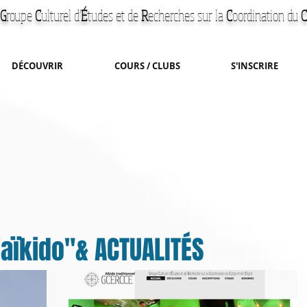
G
roupe
C
ulturel d'
É
tudes et de
R
echerches
sur la
C
oordination du
C
DÉCOUVRIR
COURS / CLUBS
S'INSCRIRE
'aïkido"& ACTUALITÉS