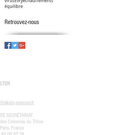
virus
Évry
échauffements
équilibre
Retrouvez-nous
CTER
@aikido-gcercce.fr
SE SECRÉTARIAT
 des Colonnes du Trône
Paris, France
1 82 09 87 38