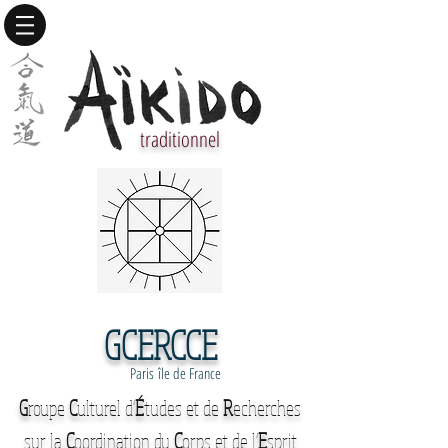
traditionnel
GCERCCE
Paris île de France
G
roupe
C
ulturel d'
É
tudes et de
R
echerches
sur la
C
oordination du
C
orps et de l'
E
sprit