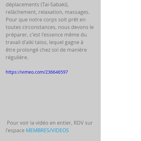
déplacements (Taï-Sabaki), 
relâchement, relaxation, massages. 
Pour que notre corps soit prêt en 
toutes circonstances, nous devons le 
préparer, c'est l'essence même du 
travail d'aïki taïso, lequel gagne à 
être prolongé chez soi de manière 
régulière.
https://vimeo.com/236646597
 Pour voir la vidéo en entier, RDV sur 
l'espace 
MEMBRES/VIDEOS