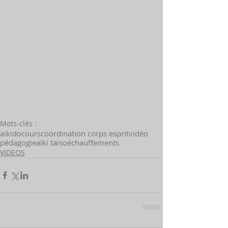
Mots-clés :
aikido
cours
coordination corps esprit
vidéo
pédagogie
aïki taïso
échauffements
VIDEOS