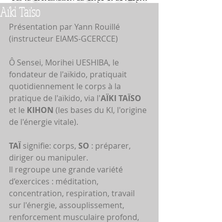
Aïki Taïso
Présentation par Yann Rouillé 
(instructeur EIAMS-GCERCCE)
Ô Sensei, Morihei UESHIBA, le 
fondateur de l'aïkido, pratiquait 
quotidiennement le corps à la 
pratique de l'aïkido, via l'
AÏKI TAÏSO
et le 
KIHON
 (les bases du KI, l'origine 
de l'énergie vitale). 
TAÏ
 signifie: corps, 
SO
 : préparer, 
diriger ou manipuler.
Il regroupe une grande variété 
d’exercices : méditation, 
concentration, respiration, travail 
sur l'énergie, assouplissement, 
renforcement musculaire profond, 