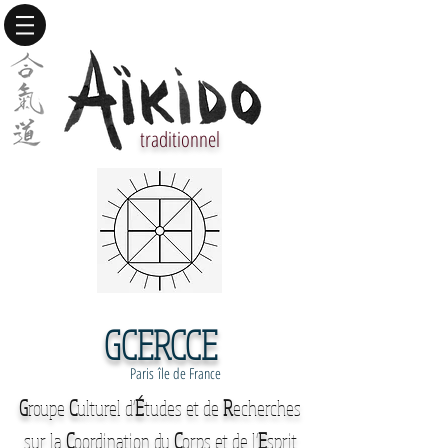
traditionnel
GCERCCE
Paris île de France
G
roupe
C
ulturel d'
É
tudes et de
R
echerches
sur la
C
oordination du
C
orps et de l'
E
sprit