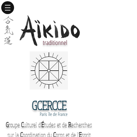
traditionnel
GCERCCE
Paris île de France
G
roupe
C
ulturel d'
É
tudes et de
R
echerches
sur la
C
oordination du
C
orps et de l'
E
sprit