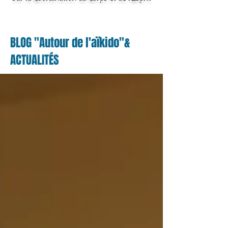
BLOG "Autour de l'aïkido"&
ACTUALITÉS