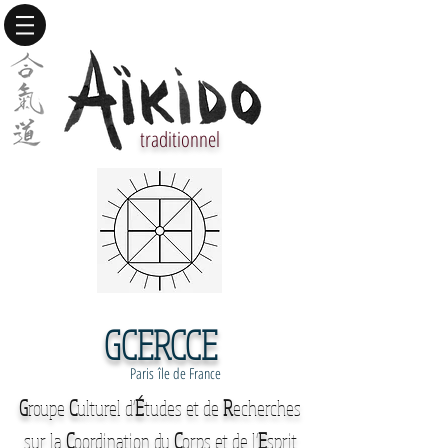
traditionnel
GCERCCE
Paris île de France
G
roupe
C
ulturel d'
É
tudes et de
R
echerches
sur la
C
oordination du
C
orps et de l'
E
sprit