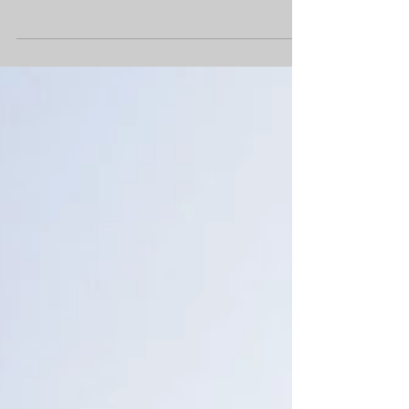
Premier Stage à Mèze (Hérault)
Élèves et instructeurs se sont déplacés,
certains depuis la région parisienne, d'autres
depuis la Lorraine, pour participer à notre...