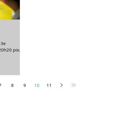
13e
 20h20 pour
7
8
9
10
11