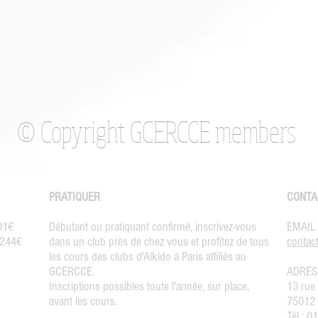
© Copyright GCERCCE members
PRATIQUER
CONTA
301€
Débutant ou pratiquant confirmé, inscrivez-vous
EMAIL
: 244€
dans
un club près de chez vous
et profitez de tous
contact
les cours des
clubs d'Aïkido à Paris affiliés au
GCERCCE
.
ADRES
Inscriptions
possibles toute l'année, sur place,
13 rue
avant les cours.
75012 
Tél : 0