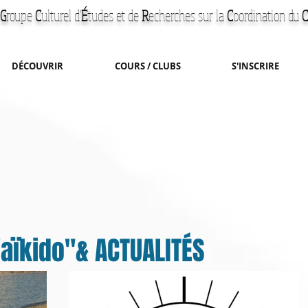
G
roupe
C
ulturel d'
É
tudes et de
R
echerches
sur la
C
oordination du
C
DÉCOUVRIR
COURS / CLUBS
S'INSCRIRE
'aïkido"& ACTUALITÉS