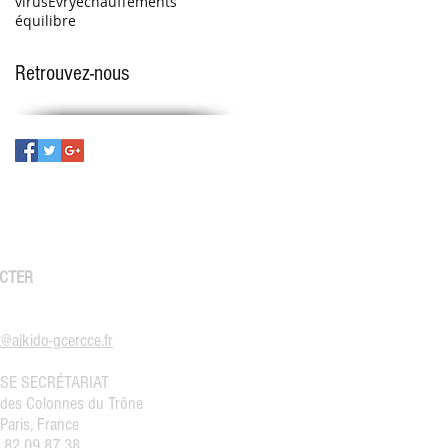
virus
Évry
échauffements
équilibre
Retrouvez-nous
CTER
@aikido-gcercce.fr
SE SECRÉTARIAT
 des Colonnes du Trône
Paris, France
1 82 09 87 38