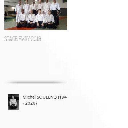
Posts Récents
STAGE EVRY 2018
STAGE D'ARMES le 17 Décembr
Michel SOULENQ (1947
- 2026)
e