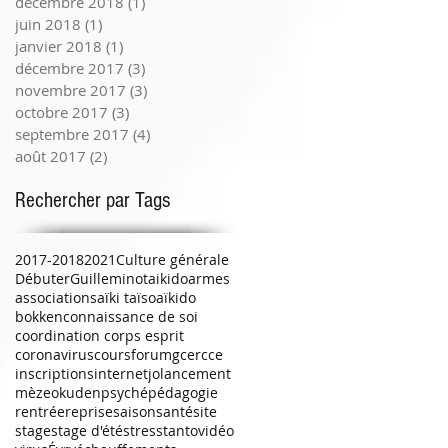
décembre 2018
(1)
1 post
juin 2018
(1)
1 post
janvier 2018
(1)
1 post
décembre 2017
(3)
3 posts
novembre 2017
(3)
3 posts
octobre 2017
(3)
3 posts
septembre 2017
(4)
4 posts
août 2017
(2)
2 posts
Rechercher par Tags
2017-2018
2021
Culture générale
Débuter
Guilleminot
aikido
armes
associations
aïki taïso
aïkido
bokken
connaissance de soi
coordination corps esprit
coronavirus
cours
forum
gcercce
inscriptions
internet
jo
lancement
mèze
okuden
psyché
pédagogie
rentrée
reprise
saison
santé
site
stage
stage d'été
stress
tanto
vidéo