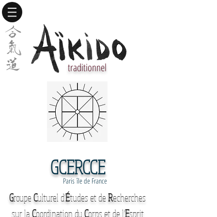
traditionnel
GCERCCE
Paris île de France
G
roupe
C
ulturel d'
É
tudes et de
R
echerches
sur la
C
oordination du
C
orps et de l'
E
sprit