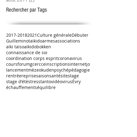
Rechercher par Tags
2017-2018
2021
Culture générale
Débuter
Guilleminot
aikido
armes
associations
aïki taïso
aïkido
bokken
connaissance de soi
coordination corps esprit
coronavirus
cours
forum
gcercce
inscriptions
internet
jo
lancement
mèze
okuden
psyché
pédagogie
rentrée
reprise
saison
santé
site
stage
stage d'été
stress
tanto
vidéo
virus
Évry
échauffements
équilibre