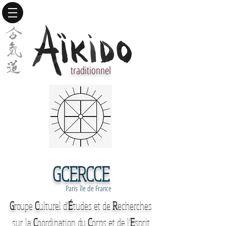
traditionnel
GCERCCE
Paris île de France
G
roupe
C
ulturel d'
É
tudes et de
R
echerches
sur la
C
oordination du
C
orps et de l'
E
sprit