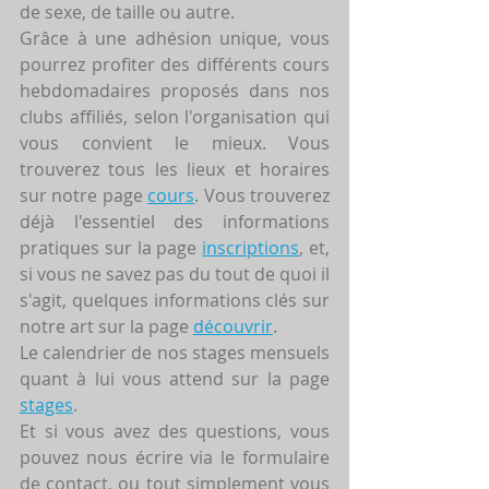
de sexe, de taille ou autre.
Grâce à une adhésion unique, vous 
pourrez profiter des différents cours 
hebdomadaires proposés dans nos 
clubs affiliés, selon l'organisation qui 
vous convient le mieux. Vous 
trouverez tous les lieux et horaires 
sur notre page 
cours
. Vous trouverez 
déjà l'essentiel des informations 
pratiques sur la page 
inscriptions
, et, 
si vous ne savez pas du tout de quoi il 
s'agit, quelques informations clés sur 
notre art sur la page 
découvrir
.
Le calendrier de nos stages mensuels 
quant à lui vous attend sur la page 
stages
.
Et si vous avez des questions, vous 
pouvez nous écrire via le formulaire 
de contact, ou tout simplement vous 