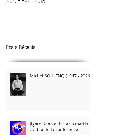
STAGE EVRY 2018
STAGE D'ARMES le 1
Posts Récents
Michel SOULENQ (1947 - 2026)
Jigoro Kano et les arts martiaux
: vidéo de la conférence