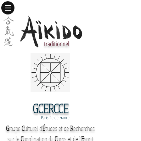
traditionnel
GCERCCE
Paris île de France
G
roupe
C
ulturel d'
É
tudes et de
R
echerches
sur la
C
oordination du
C
orps et de l'
E
sprit