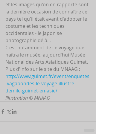
et les images qu'on en rapporte sont 
la dernière occasion de connaître ce 
pays tel qu'il était avant d'adopter le 
costume et les techniques 
occidentales - le Japon se 
photographie déjà...
C'est notamment de ce voyage que 
naîtra le musée, aujourd'hui Musée 
National des Arts Asiatiques Guimet.
Plus d'info sur le site du MNAAG :
http://www.guimet.fr/event/enquetes
-vagabondes-le-voyage-illustre-
demile-guimet-en-asie/
Illustration © MNAAG