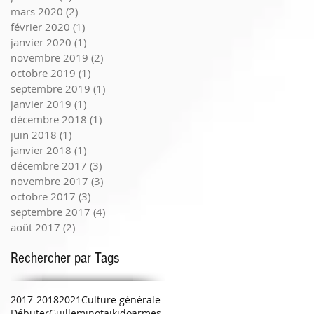
mars 2020
(2)
2 posts
février 2020
(1)
1 post
janvier 2020
(1)
1 post
novembre 2019
(2)
2 posts
octobre 2019
(1)
1 post
septembre 2019
(1)
1 post
janvier 2019
(1)
1 post
décembre 2018
(1)
1 post
juin 2018
(1)
1 post
janvier 2018
(1)
1 post
décembre 2017
(3)
3 posts
novembre 2017
(3)
3 posts
octobre 2017
(3)
3 posts
septembre 2017
(4)
4 posts
août 2017
(2)
2 posts
Rechercher par Tags
2017-2018
2021
Culture générale
Débuter
Guilleminot
aikido
armes