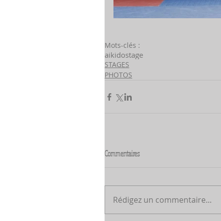
Mots-clés :
aikido
stage
STAGES
PHOTOS
Commentaires
Rédigez un commentaire...