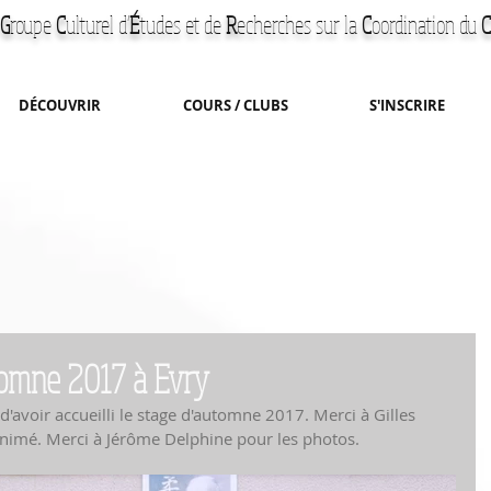
G
roupe
C
ulturel d'
É
tudes et de
R
echerches
sur la
C
oordination du
C
DÉCOUVRIR
COURS / CLUBS
S'INSCRIRE
tomne 2017 à Evry
d'avoir accueilli le stage d'automne 2017. Merci à Gilles 
nimé. Merci à Jérôme Delphine pour les photos.