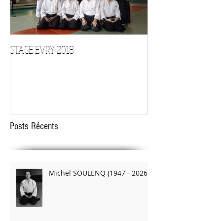
STAGE EVRY 2018
STAGE D'ARMES le 1
Posts Récents
Michel SOULENQ (1947 - 2026)