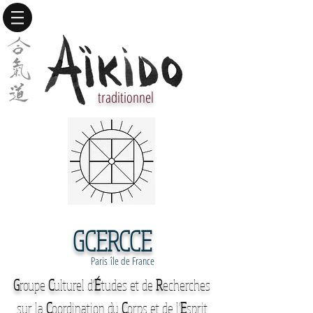
traditionnel
GCERCCE
Paris île de France
G
roupe
C
ulturel d'
É
tudes et de
R
echerches
sur la
C
oordination du
C
orps et de l'
E
sprit