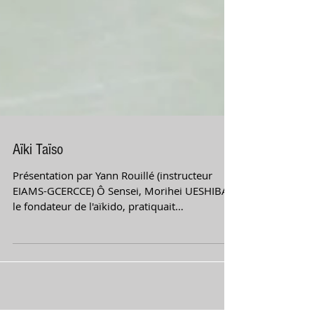
Aïki Taïso
Présentation par Yann Rouillé (instructeur
EIAMS-GCERCCE) Ô Sensei, Morihei UESHIBA,
le fondateur de l'aïkido, pratiquait