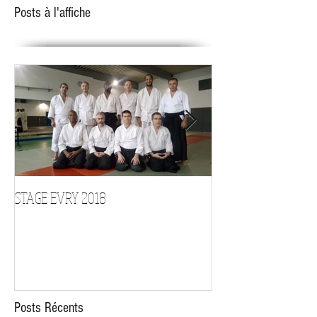
quotidiennement...
Posts à l'affiche
STAGE EVRY 2018
STAGE D'ARMES le 1