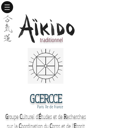
traditionnel
GCERCCE
Paris île de France
G
roupe
C
ulturel d'
É
tudes et de
R
echerches
sur la
C
oordination du
C
orps et de l'
E
sprit