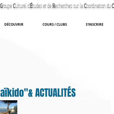
G
roupe
C
ulturel d'
É
tudes et de
R
echerches
sur la
C
oordination du
C
DÉCOUVRIR
COURS / CLUBS
S'INSCRIRE
'aïkido"& ACTUALITÉS