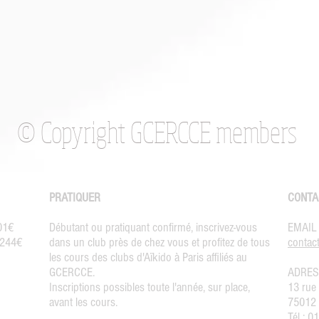
© Copyright GCERCCE members
PRATIQUER
CONTA
301€
Débutant ou pratiquant confirmé, inscrivez-vous
EMAIL
: 244€
dans
un club près de chez vous
et profitez de tous
contact
les cours des
clubs d'Aïkido à Paris affiliés au
GCERCCE
.
ADRES
Inscriptions
possibles toute l'année, sur place,
13 rue
avant les cours.
75012 
Tél : 0