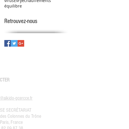
virus
Évry
échauffements
équilibre
Retrouvez-nous
CTER
@aikido-gcercce.fr
SE SECRÉTARIAT
 des Colonnes du Trône
Paris, France
1 82 09 87 38