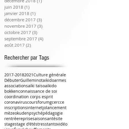
décembre 2018
(1)
1 post
juin 2018
(1)
1 post
janvier 2018
(1)
1 post
décembre 2017
(3)
3 posts
novembre 2017
(3)
3 posts
octobre 2017
(3)
3 posts
septembre 2017
(4)
4 posts
août 2017
(2)
2 posts
Rechercher par Tags
2017-2018
2021
Culture générale
Débuter
Guilleminot
aikido
armes
associations
aïki taïso
aïkido
bokken
connaissance de soi
coordination corps esprit
coronavirus
cours
forum
gcercce
inscriptions
internet
jo
lancement
mèze
okuden
psyché
pédagogie
rentrée
reprise
saison
santé
site
stage
stage d'été
stress
tanto
vidéo