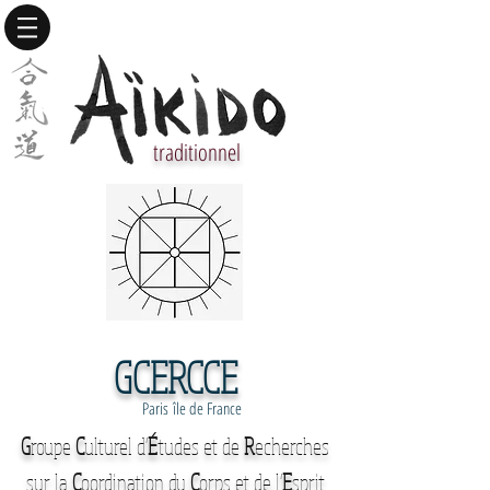
traditionnel
GCERCCE
Paris île de France
G
roupe
C
ulturel d'
É
tudes et de
R
echerches
sur la
C
oordination du
C
orps et de l'
E
sprit