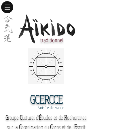
traditionnel
GCERCCE
Paris île de France
G
roupe
C
ulturel d'
É
tudes et de
R
echerches
sur la
C
oordination du
C
orps et de l'
E
sprit