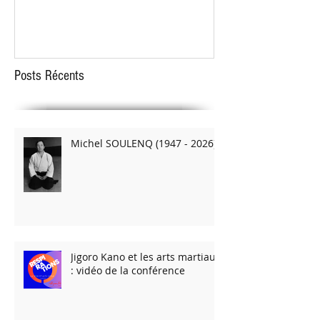
STAGE EVRY 2018
STAGE D'ARMES le 1
Posts Récents
Michel SOULENQ (1947 - 2026)
Jigoro Kano et les arts martiaux
: vidéo de la conférence