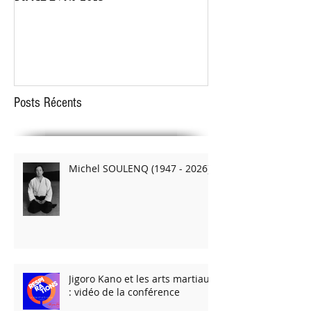
STAGE EVRY 2018
STAGE D'ARMES le 1
Posts Récents
Michel SOULENQ (1947 - 2026)