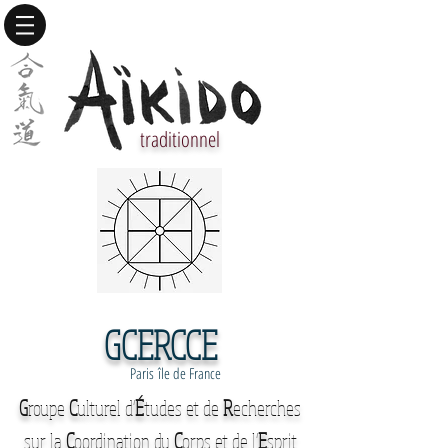
traditionnel
GCERCCE
Paris île de France
G
roupe
C
ulturel d'
É
tudes et de
R
echerches
sur la
C
oordination du
C
orps et de l'
E
sprit